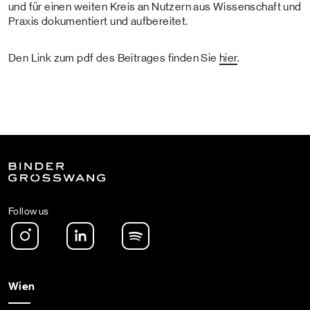
und für einen weiten Kreis an Nutzern aus Wissenschaft und
Praxis dokumentiert und aufbereitet.
Den Link zum pdf des Beitrages finden Sie
hier
.
Follow us
Instagram
LinkedIn
Spotify Podcast
Wien