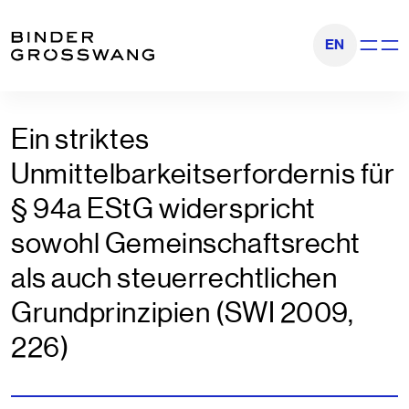
Zum Inhalt
Zum Footer
EN
Navigati
Ein striktes
Unmittelbarkeitserfordernis für
§ 94a EStG widerspricht
sowohl Gemeinschaftsrecht
als auch steuerrechtlichen
Grundprinzipien (SWI 2009,
226)