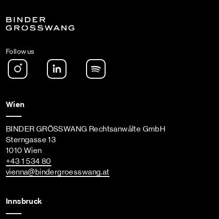
Follow us
Instagram
LinkedIn
Spotify Podcast
Wien
BINDER GRÖSSWANG Rechtsanwälte GmbH
Sterngasse 13
1010 Wien
+43 1 534 80
vienna
@bindergroesswang
.at
Innsbruck