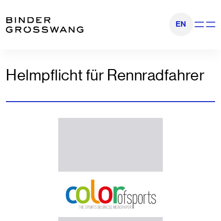
Zum Inhalt
Zum Footer
EN
Navigati
Helmpflicht für Rennradfahrer