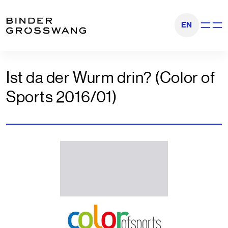
Zum Inhalt
Zum Footer
EN
Navigati
Ist da der Wurm drin? (Color of
Sports 2016/01)