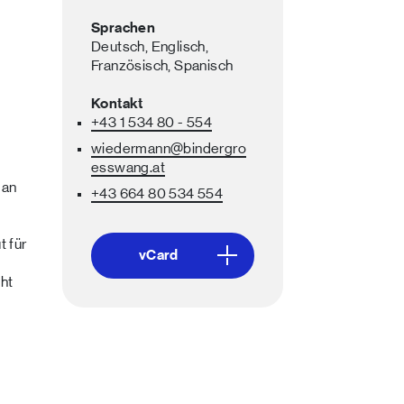
Sprachen
Deutsch,
Englisch,
Französisch,
Spanisch
Kontakt
+43 1 534 80 - 554
wiedermann
@bindergro
esswang
.at
 an
+43 664 80 534 554
t für
vCard
cht