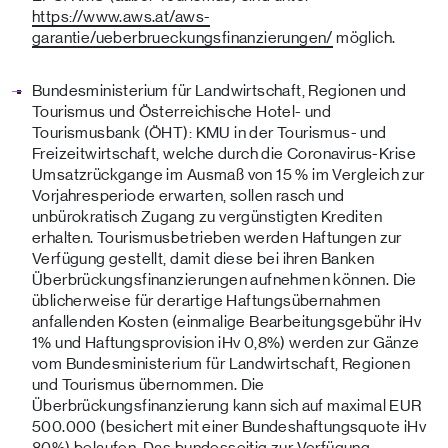
https://www.aws.at/aws-
garantie/ueberbrueckungsfinanzierungen/
möglich.
Bundesministerium für Landwirtschaft, Regionen und
Tourismus und Österreichische Hotel- und
Tourismusbank (ÖHT): KMU in der Tourismus- und
Freizeitwirtschaft, welche durch die Coronavirus-Krise
Umsatzrückgange im Ausmaß von 15 % im Vergleich zur
Vorjahresperiode erwarten, sollen rasch und
unbürokratisch Zugang zu vergünstigten Krediten
erhalten. Tourismusbetrieben werden Haftungen zur
Verfügung gestellt, damit diese bei ihren Banken
Überbrückungsfinanzierungen aufnehmen können. Die
üblicherweise für derartige Haftungsübernahmen
anfallenden Kosten (einmalige Bearbeitungsgebühr iHv
1% und Haftungsprovision iHv 0,8%) werden zur Gänze
vom Bundesministerium für Landwirtschaft, Regionen
und Tourismus übernommen. Die
Überbrückungsfinanzierung kann sich auf maximal EUR
500.000 (besichert mit einer Bundeshaftungsquote iHv
80%) belaufen. Das bundesseitig zur Verfügung