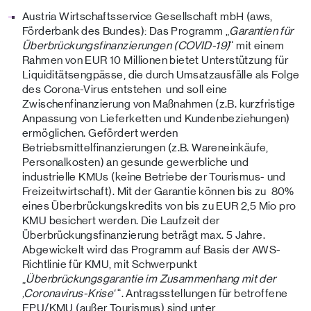
Austria Wirtschaftsservice Gesellschaft mbH (aws,
Förderbank des Bundes): Das Programm „
Garantien für
Überbrückungsfinanzierungen (COVID-19)
“ mit einem
Rahmen von EUR 10 Millionen bietet Unterstützung für
Liquiditätsengpässe, die durch Umsatzausfälle als Folge
des Corona-Virus entstehen und soll eine
Zwischenfinanzierung von Maßnahmen (z.B. kurzfristige
Anpassung von Lieferketten und Kundenbeziehungen)
ermöglichen. Gefördert werden
Betriebsmittelfinanzierungen (z.B. Wareneinkäufe,
Personalkosten) an gesunde gewerbliche und
industrielle KMUs (keine Betriebe der Tourismus- und
Freizeitwirtschaft). Mit der Garantie können bis zu 80%
eines Überbrückungskredits von bis zu EUR 2,5 Mio pro
KMU besichert werden. Die Laufzeit der
Überbrückungsfinanzierung beträgt max. 5 Jahre.
Abgewickelt wird das Programm auf Basis der AWS-
Richtlinie für KMU, mit Schwerpunkt
„
Überbrückungsgarantie im Zusammenhang mit der
‚Coronavirus-Krise‘
“. Antragsstellungen für betroffene
EPU/KMU (außer Tourismus) sind unter