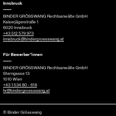
Innsbruck
BINDER GRÖSSWANG Rechtsanwälte GmbH
Kaiserjägerstraße 1
6020 Innsbruck
+43 512 579 973
innsbruck
@bindergroesswang
.at
Für Bewerber*innen
BINDER GRÖSSWANG Rechtsanwälte GmbH
Sterngasse 13
1010 Wien
+43 1 534 80 - 618
hr
@bindergroesswang
.at
© Binder Grösswang