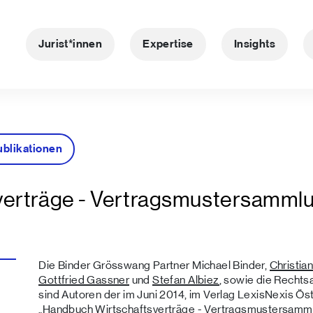
Jurist*innen
Expertise
Insights
ublikationen
verträge - Vertragsmustersamml
Die Binder Grösswang Partner Michael Binder,
Christia
Gottfried Gassner
und
Stefan Albiez
, sowie die Rechts
sind Autoren der im Juni 2014, im Verlag LexisNexis Öst
„Handbuch Wirtschaftsverträge - Vertragsmustersamml