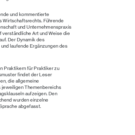
sende und kommentierte
 Wirtschaftsrechts. Führende
senschaft und Unternehmenspraxis
f verständliche Art und Weise die
auf. Der Dynamik des
en und laufende Ergänzungen des
 Praktikern für Praktiker zu
gsmuster findet der Leser
en, die allgemeine
s jeweiligen Themenbereichs
ragsklauseln aufzeigen. Den
echend wurden einzelne
 Sprache abgefasst.