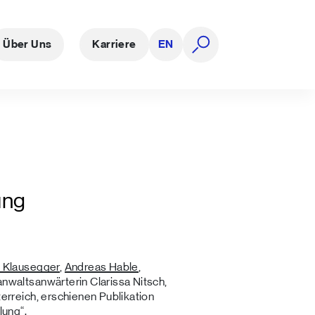
Über Uns
Karriere
EN
Suche öffnen
ung
n Klausegger
,
Andreas Hable
,
anwaltsanwärterin Clarissa Nitsch,
erreich, erschienen Publikation
ung“.