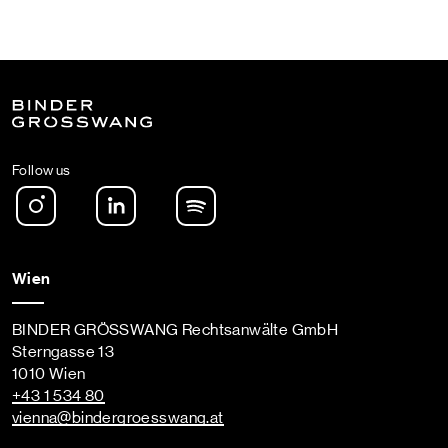
Follow us
Instagram
LinkedIn
Spotify Podcast
Wien
BINDER GRÖSSWANG Rechtsanwälte GmbH
Sterngasse 13
1010 Wien
+43 1 534 80
vienna
@bindergroesswang
.at