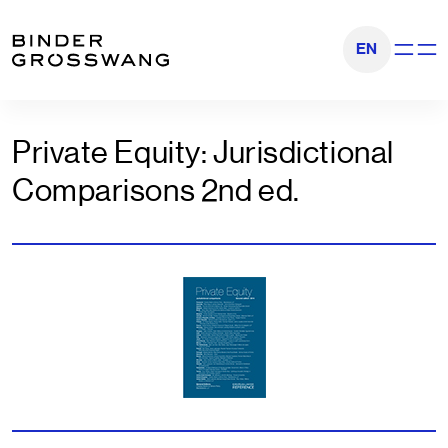
Zum Inhalt
Zum Footer
EN
Navigati
Private Equity: Jurisdictional
Comparisons 2nd ed.