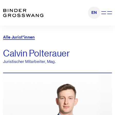
Zum Inhalt
Zum Footer
EN
Navigati
Alle Jurist*innen
Calvin Polterauer
Juristischer Mitarbeiter, Mag.