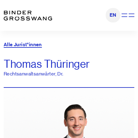
Zum Inhalt
Zum Footer
EN
Navigati
Alle Jurist*innen
Thomas Thüringer
Rechtsanwaltsanwärter, Dr.