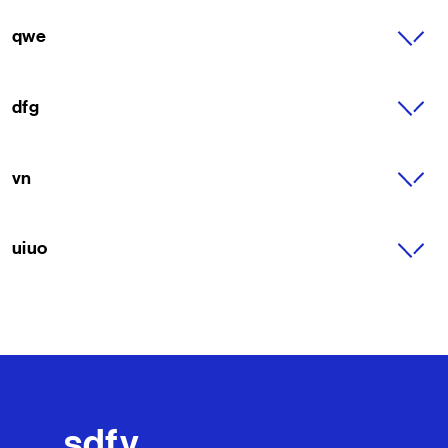
qwe
dfg
vn
uiuo
sdfv