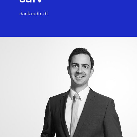
dasfa sdfs df