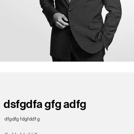
dsfgdfa gfg adfg
dfgdfg fdgfddf g