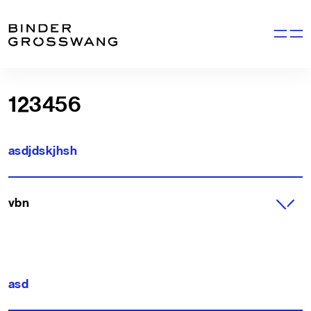
Zum Inhalt
Zum Footer
Navigati
123456
asdjdskjhsh
vbn
asd