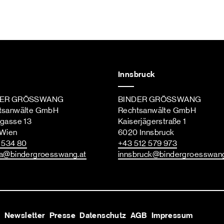
Innsbruck
DER GRÖSSWANG
BINDER GRÖSSWANG
tsanwälte GmbH
Rechtsanwälte GmbH
ngasse 13
Kaiserjägerstraße 1
 Wien
6020 Innsbruck
st
 534 80
+43 512 579 973
a
@bindergroesswang
.at
innsbruck
@bindergroesswan
s
Newsletter
Presse
Datenschutz
AGB
Impressum