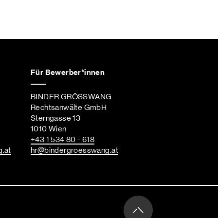
Für Bewerber*innen
BINDER GRÖSSWANG
Rechtsanwälte GmbH
Sterngasse 13
1010 Wien
+43 1 534 80 - 618
g
.at
hr
@bindergroesswang
.at