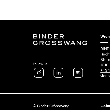
Wien
BIN
Rech
Ster
Follow us
1010
Instagram
LinkedIn
Spotify Podca
+43 1
vienn
Job
© Binder Grösswang