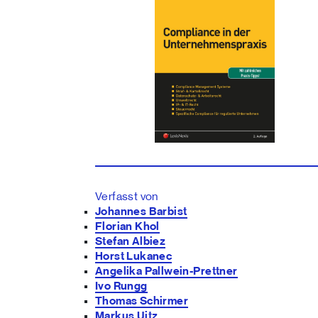
Verfasst von
Johannes Barbist
Florian Khol
Stefan Albiez
Horst Lukanec
Angelika Pallwein-Prettner
Ivo Rungg
Thomas Schirmer
Markus Uitz